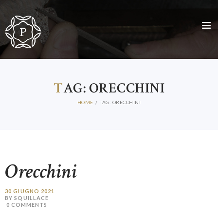
HOME
CHI SIAMO
T
AG: ORECCHINI
I GIOIELLI
HOME
TAG: ORECCHINI
DIAMANTI E PIETRE PREZIOSE
CONTATTI
ENG
ITA
Orecchini
30 GIUGNO 2021
BY SQUILLACE
0
COMMENTS