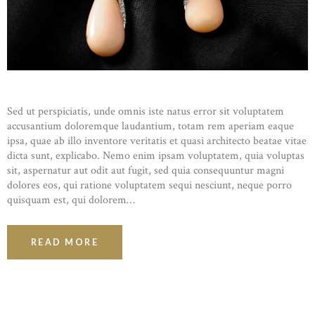
Sed ut perspiciatis, unde omnis iste natus error sit voluptatem
accusantium doloremque laudantium, totam rem aperiam eaque
ipsa, quae ab illo inventore veritatis et quasi architecto beatae vitae
dicta sunt, explicabo. Nemo enim ipsam voluptatem, quia voluptas
sit, aspernatur aut odit aut fugit, sed quia consequuntur magni
dolores eos, qui ratione voluptatem sequi nesciunt, neque porro
quisquam est, qui dolorem…
READ MORE