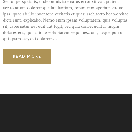
Sed ut perspiciatis, unde omnis iste natus error sit voluptatem
accusantium doloremque laudantium, totam rem aperiam eaque
ipsa, quae ab illo inventore veritatis et quasi architecto beatae vitae
dicta sunt, explicabo. Nemo enim ipsam voluptatem, quia voluptas
sit, aspernatur aut odit aut fugit, sed quia consequuntur magni
dolores eos, qui ratione voluptatem sequi nesciunt, neque porro
quisquam est, qui dolorem…
READ MORE