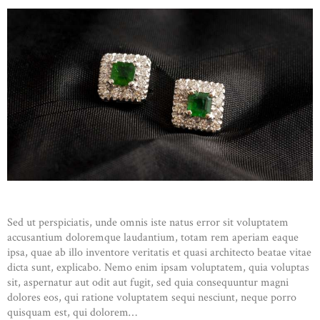
Sed ut perspiciatis, unde omnis iste natus error sit voluptatem
accusantium doloremque laudantium, totam rem aperiam eaque
ipsa, quae ab illo inventore veritatis et quasi architecto beatae vitae
dicta sunt, explicabo. Nemo enim ipsam voluptatem, quia voluptas
sit, aspernatur aut odit aut fugit, sed quia consequuntur magni
dolores eos, qui ratione voluptatem sequi nesciunt, neque porro
quisquam est, qui dolorem…