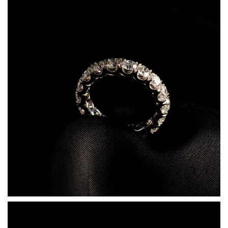
HOME
CHI SIAMO
I GIOIELLI
DIAMANTI E PIETRE PREZIOSE
CONTATTI
ENG
ITA