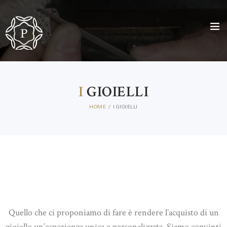
I
GIOIELLI
HOME
I GIOIELLI
Quello che ci proponiamo di fare è rendere l’acquisto di un
gioiello un’esperienza unica e personalizzata. Siamo convinti