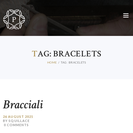
HOMEPAGE
ABOUT US
T
AG: BRACELETS
JEWELLS
HOME
TAG: BRACELETS
DIAMONDS AND GEMSTONES
CONTACT
ENG
ITA
Bracciali
26 AUGUST 2021
BY SQUILLACE
0
COMMENTS