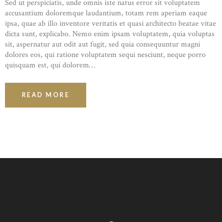
Sed ut perspiciatis, unde omnis iste natus error sit voluptatem
accusantium doloremque laudantium, totam rem aperiam eaque
ipsa, quae ab illo inventore veritatis et quasi architecto beatae vitae
dicta sunt, explicabo. Nemo enim ipsam voluptatem, quia voluptas
sit, aspernatur aut odit aut fugit, sed quia consequuntur magni
dolores eos, qui ratione voluptatem sequi nesciunt, neque porro
quisquam est, qui dolorem…
READ MORE