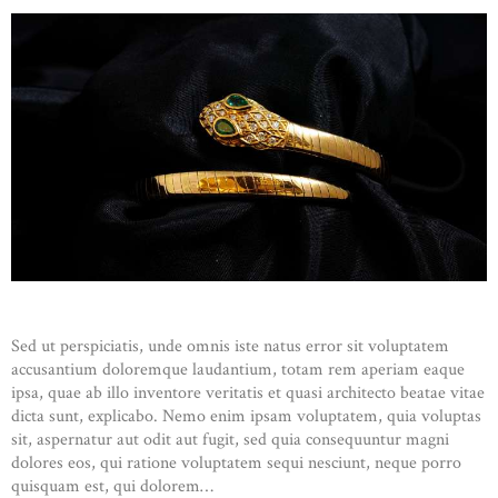
Sed ut perspiciatis, unde omnis iste natus error sit voluptatem
accusantium doloremque laudantium, totam rem aperiam eaque
ipsa, quae ab illo inventore veritatis et quasi architecto beatae vitae
dicta sunt, explicabo. Nemo enim ipsam voluptatem, quia voluptas
sit, aspernatur aut odit aut fugit, sed quia consequuntur magni
dolores eos, qui ratione voluptatem sequi nesciunt, neque porro
quisquam est, qui dolorem…