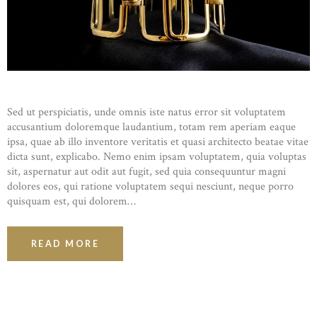
Sed ut perspiciatis, unde omnis iste natus error sit voluptatem
accusantium doloremque laudantium, totam rem aperiam eaque
ipsa, quae ab illo inventore veritatis et quasi architecto beatae vitae
dicta sunt, explicabo. Nemo enim ipsam voluptatem, quia voluptas
sit, aspernatur aut odit aut fugit, sed quia consequuntur magni
dolores eos, qui ratione voluptatem sequi nesciunt, neque porro
quisquam est, qui dolorem…
READ MORE